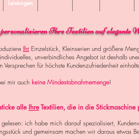
Leistungen
Über mich
Kontakt
Impressum
personalisieren Ihre Textilien auf elegante 
roduziere
Ihr
Einzelstück, Kleinserien und größere Me
individuelles, unverbindliches Angebot ist deshalb uner
 Versprechen für höchste Kundenzufriedenheit einhalt
bei mir auch
keine Mindestabnahmemenge
!
sticke alle
Ihre
Textilien, die in die Stickmaschine
g gelesen: ich habe mich darauf spezialisiert, Kunden
ingsstück und gemeinsam machen wir daraus etwas B