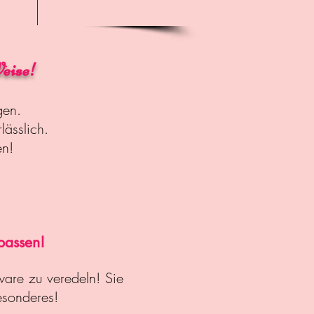
AGB
Datenschutz
Weise!
ngen.
lässlich.
en!
 passen!
ware zu veredeln! Sie
esonderes!